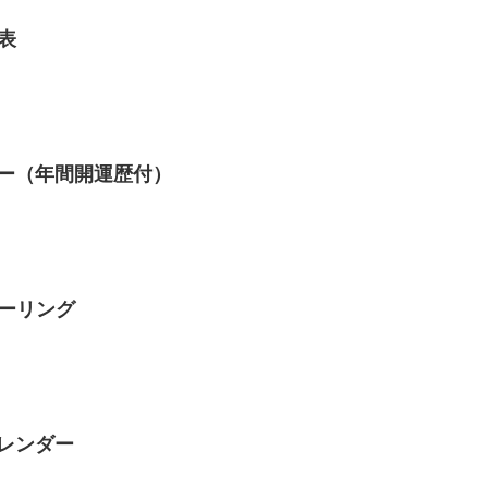
月表
ンダー（年間開運歴付）
ヒーリング
カレンダー