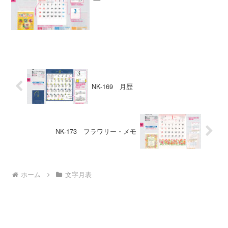
NK-169 月歴
NK-173 フラワリー・メモ
ホーム
文字月表