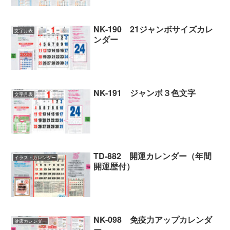
NK-190 21ジャンボサイズカレ
文字月表
ンダー
NK-191 ジャンボ３色文字
文字月表
TD-882 開運カレンダー（年間
イラストカレンダー
開運歴付）
NK-098 免疫力アップカレンダ
健康カレンダー
ー