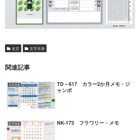
名言
文字月表
関連記事
TD－617 カラー2か月メモ・ジ
文字月表
ャンボ
NK-173 フラワリー・メモ
文字月表