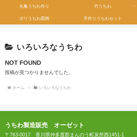
丸亀うちわ作り
竹うちわ
ポリうちわ図柄
手作りうちわセット
いろいろなうちわ
NOT FOUND
投稿が見つかりませんでした。
ホーム
いろいろなうちわ
うちわ製造販売 オーゼット
〒763-0017 香川県仲多度郡まんのう町炭所西1451-1